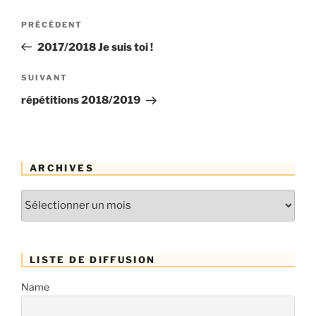
Navigation
Article
PRÉCÉDENT
de
précédent
2017/2018 Je suis toi !
l’article
Article
SUIVANT
suivant
répétitions 2018/2019
ARCHIVES
Archives
LISTE DE DIFFUSION
Name