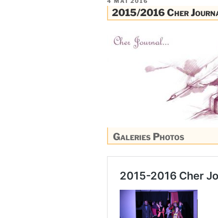
PUBLIÉ
4 MAI 2016
LE
2015/2016 Cher Journ
Galeries Photos