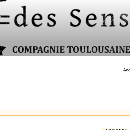
use
Acc